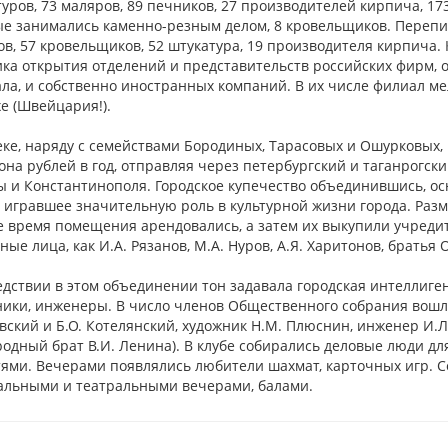
уров, 73 маляров, 89 печников, 27 производителей кирпича, 173
ые занимались каменно-резным делом, 8 кровельщиков. Перепис
в, 57 кровельщиков, 52 штукатура, 19 производителя кирпича. К
ика открытия отделений и представительств российских фирм,
ала, и собственно иностранных компаний. В их числе филиал м
е (Швейцария!).
еке, наряду с семействами Бородиных, Тарасовых и Ошурковых,
на рублей в год, отправляя через петербургский и таганрогск
ы и Константинополя. Городское купечество объединившись, о
 игравшее значительную роль в культурной жизни города. Раз
е время помещения арендовались, а затем их выкупили учредит
ные лица, как И.А. Рязанов, М.А. Нуров, А.Я. Харитонов, братья
дствии в этом объединении тон задавала городская интеллиген
ики, инженеры. В число членов Общественного собрания вошли
ский и Б.О. Котелянский, художник Н.М. Плюснин, инженер И.Л
одный брат В.И. Ленина). В клубе собирались деловые люди дл
ями. Вечерами появлялись любители шахмат, карточных игр. С
альными и театральными вечерами, балами.