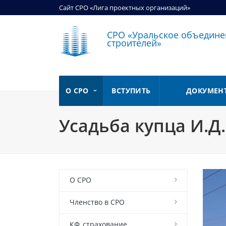
Сайт СРО «Лига проектных организаций»
СРО «Уральское объедине
строителей»
О СРО
ВСТУПИТЬ
ДОКУМЕН
Усадьба купца И.Д
О СРО
Членство в СРО
КФ, страхование