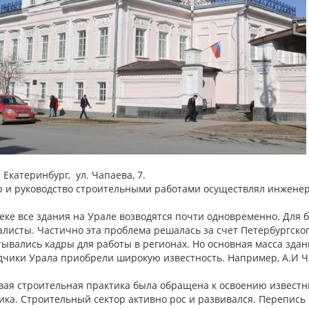
:
Екатеринбург, ул. Чапаева, 7.
р и руководство строительными работами осуществлял инжене
веке все здания на Урале возводятся почти одновременно. Для
листы. Частично эта проблема решалась за счет Петербургског
тывались кадры для работы в регионах. Но основная масса зда
дчики Урала приобрели широкую известность. Например, А.И Ч
ая строительная практика была обращена к освоению известны
ика. Строительный сектор активно рос и развивался. Перепись 1