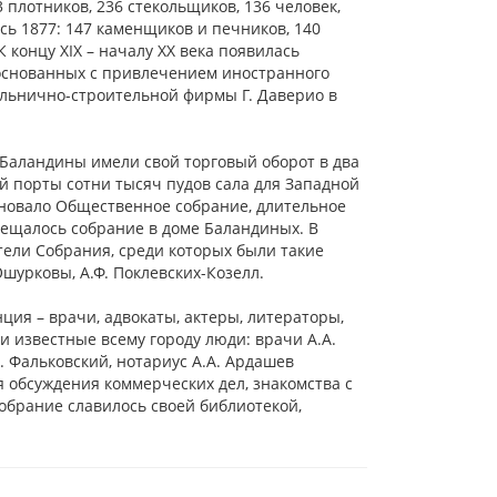
 плотников, 236 стекольщиков, 136 человек,
ь 1877: 147 каменщиков и печников, 140
 концу XIX – началу XX века появилась
 основанных с привлечением иностранного
ельнично-строительной фирмы Г. Даверио в
 Баландины имели свой торговый оборот в два
ий порты сотни тысяч пудов сала для Западной
сновало Общественное собрание, длительное
мещалось собрание в доме Баландиных. В
ели Собрания, среди которых были такие
 Ошурковы, А.Ф. Поклевских-Козелл.
ция – врачи, адвокаты, актеры, литераторы,
 известные всему городу люди: врачи А.А.
. Фальковский, нотариус А.А. Ардашев
я обсуждения коммерческих дел, знакомства с
обрание славилось своей библиотекой,