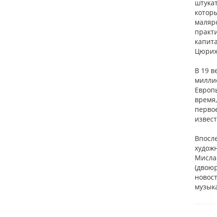
штукат
котор
маляро
практ
капит
Цюрих
В 19 в
миллио
Европ
время,
перво
извест
Впосле
художн
Мислав
(двоюр
новост
музык