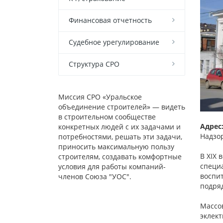
Финансовая отчетность
Судебное урегулирование
Структура СРО
Миссия СРО «Уральское
объединение строителей» — видеть
в строительном сообществе
Адрес
конкретных людей с их задачами и
Надзо
потребностями, решать эти задачи,
приносить максимальную пользу
В XIX 
строителям, создавать комфортные
специа
условия для работы компаний-
воспи
членов Союза "УОС".
подря
Массов
эклект