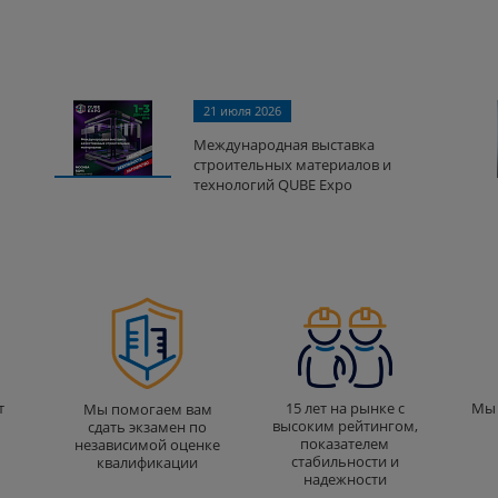
21 июля 2026
Международная выставка
строительных материалов и
технологий QUBE Expo
т
15 лет на рынке с
Мы 
Мы помогаем вам
высоким рейтингом,
сдать экзамен по
показателем
независимой оценке
стабильности и
квалификации
надежности