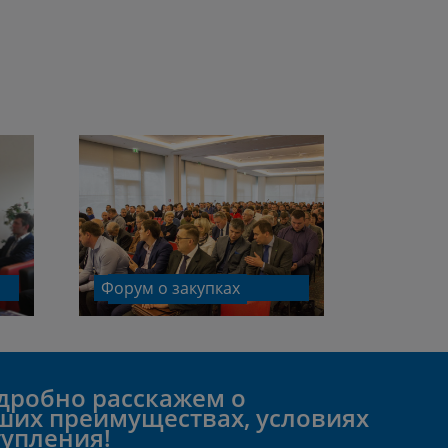
Форум о закупках
дробно расскажем о
ших преимуществах, условиях
тупления!