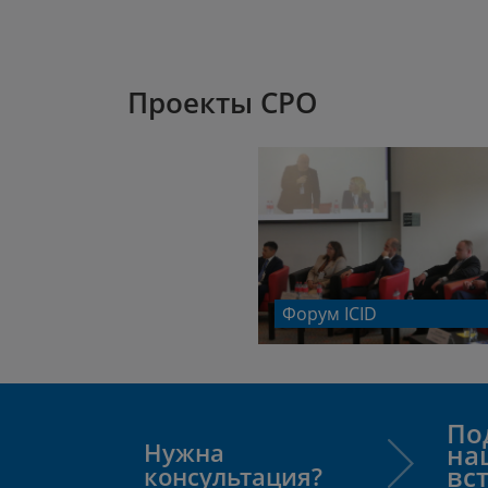
Проекты СРО
Форум ICID
По
Нужна
на
вс
консультация?