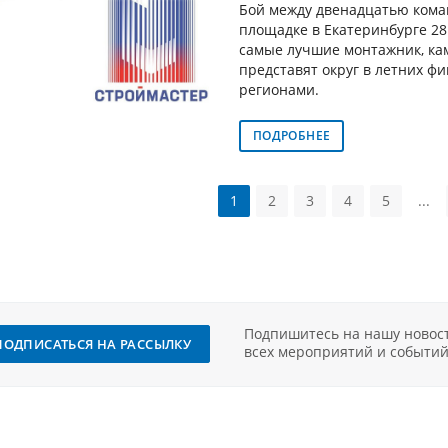
Бой между двенадцатью кома
площадке в Екатеринбурге 28 
самые лучшие монтажник, ка
представят округ в летних ф
регионами.
ПОДРОБНЕЕ
1
2
3
4
5
...
Подпишитесь на нашу новост
ПОДПИСАТЬСЯ НА РАССЫЛКУ
всех мероприятий и событий