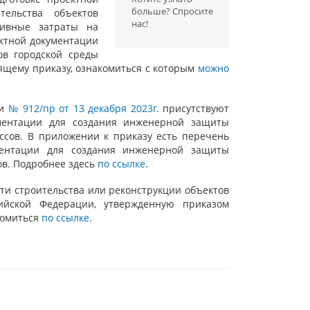
больше? Cпросите
тельства объектов
нас!
тивные затраты на
ектной документации
ов городской среды
ящему приказу, ознакомиться с которым
можно
ии
№ 912/пр от 13 декабря 2023г.
присутствуют
ментации для создания инженерной защиты
ссов. В приложении к приказу есть перечень
ментации для создания инженерной защиты
ов. Подробнее здесь
по ссылке
.
ти строительства или реконструкции объектов
сийской Федерации, утвержденную приказом
комиться
по ссылке
.