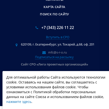
КАРТА САЙТА
ПОИСК ПО САЙТУ
+7 (343) 226 11 22
Вступить в СРО
620109, г. Екатеринбург, ул. Токарей, д.68, оф. 201
mfc@s-r-o.ru
Подписаться на рассылку
Сайт СРО «Лига проектных организаций»
© 2009 - 2026 СРО СОЮЗ «Уральское объединение строителей». All
Для оптимальной работы Сайта используются технологии
Rights Reserved.
сookie. Оставаясь на нашем сайте, вы соглашаетесь с
Данные о СМИ
условиями использования файлов сookie. Чтобы
ознакомиться с Политикой обработки персональных
Политика обработки персональных данных
данных на сайте Союза и использованием файлов сookie,
нажмите здесь
.