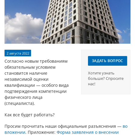
2 августа 2022
Согласно новым требованиям
ЗАДАТЬ ВОПРОС
обязательным условием
становится наличие
Хотите узнать
больше? Cпросите
независимой оценки
нас!
квалификации — особого вида
подтверждения компетенции
физического лица
(специалиста).
Как все будет работать?
Просим прочитать наши официальные разъяснения —
во
вложении
. Приложение:
Форма заявления о внесении