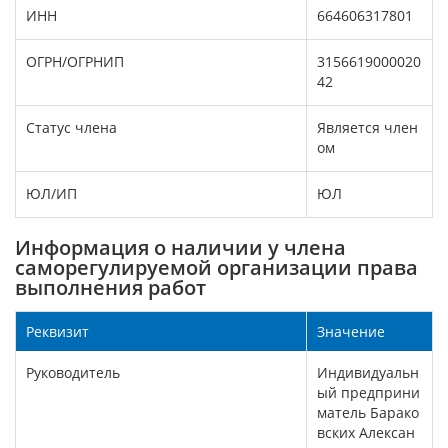
ИНН
664606317801
ОГРН/ОГРНИП
3156619000020
42
Статус члена
Является член
ом
ЮЛ/ИП
ЮЛ
Информация о наличии у члена
саморегулируемой организации права
выполнения работ
Реквизит
Значение
Руководитель
Индивидуальн
ый предприни
матель Барако
вских Алексан